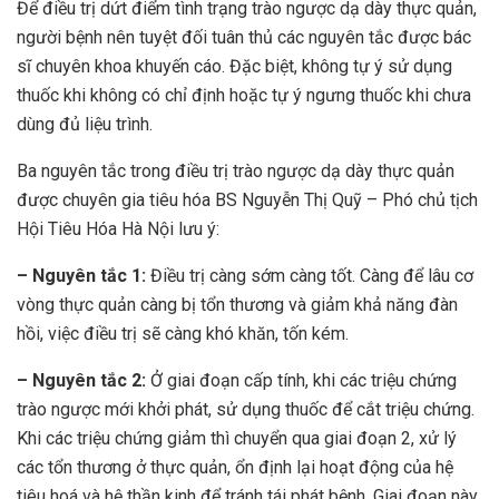
Để điều trị dứt điểm tình trạng trào ngược dạ dày thực quản,
người bệnh nên tuyệt đối tuân thủ các nguyên tắc được bác
sĩ chuyên khoa khuyến cáo. Đặc biệt, không tự ý sử dụng
thuốc khi không có chỉ định hoặc tự ý ngưng thuốc khi chưa
dùng đủ liệu trình.
Ba nguyên tắc trong điều trị trào ngược dạ dày thực quản
được chuyên gia tiêu hóa
BS Nguyễn Thị Quỹ
– Phó chủ tịch
Hội Tiêu Hóa Hà Nội
lưu ý:
– Nguyên tắc 1:
Điều trị càng sớm càng tốt. Càng để lâu cơ
vòng thực quản càng bị tổn thương và giảm khả năng đàn
hồi, việc điều trị sẽ càng khó khăn, tốn kém.
– Nguyên tắc 2:
Ở giai đoạn cấp tính, khi các triệu chứng
trào ngược mới khởi phát, sử dụng thuốc để cắt triệu chứng.
Khi các triệu chứng giảm thì chuyển qua giai đoạn 2, xử lý
các tổn thương ở thực quản, ổn định lại hoạt động của hệ
tiêu hoá và hệ thần kinh để tránh tái phát bệnh. Giai đoạn này