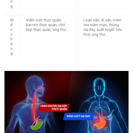
n
g
Bi
Viêm loét thực quản,
Loạn sản, dị sản, viêm
ế
barrett thực quản, chít
teo niêm mạc, thủng
n
hẹp thực quản, ung thư
dạ dày, xuất huyết tiêu
c
hoá, ung thư…
h
ứ
n
g