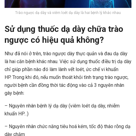
Trào ngược dạ dày và viêm loét dạ dày là hai bệnh lý khác nhau
Sử dụng thuốc dạ dày chữa trào
ngược có hiệu quả không?
Như đã nói ở trên, trào ngược dày thực quản và đau dạ dày
là hai căn bệnh khác nhau.
Việc sử dụng thuốc điều trị dạ dày
chỉ giúp phần nào đó làm lành vết loét, ức chế vi khuẩn
HP.
Trong khi đó, nếu muốn thoát khỏi tình trạng trào ngược,
người bệnh cần đồng thời tác động vào cả 3 nguyên nhân
gây bệnh:
– Nguyên nhân bệnh lý dạ dày (viêm loét dạ dày, nhiễm
khuẩn HP…)
– Nguyên nhân chức năng tiêu hoá kém, tốc độ tháo rỗng dạ
dày chậm