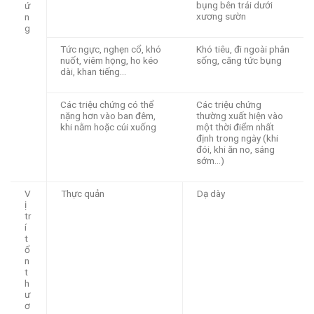
bụng bên trái dưới
ứ
xương sườn
n
g
Tức ngực, nghẹn cổ, khó
Khó tiêu, đi ngoài phân
nuốt, viêm họng, ho kéo
sống, căng tức bụng
dài, khan tiếng…
Các triệu chứng có thể
Các triệu chứng
nặng hơn vào ban đêm,
thường xuất hiện vào
khi nằm hoặc cúi xuống
một thời điểm nhất
định trong ngày (khi
đói, khi ăn no, sáng
sớm…)
V
Thực quản
Dạ dày
ị
tr
í
t
ổ
n
t
h
ư
ơ