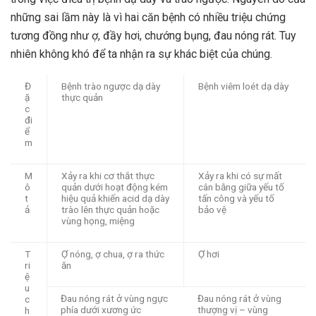
những sai lầm này là vì hai căn bệnh có nhiều triệu chứng
tương đồng như ợ, đầy hơi, chướng bụng, đau nóng rát. Tuy
nhiên không khó để ta nhận ra sự khác biệt của chúng.
Đ
Bệnh trào ngược dạ dày
Bệnh viêm loét dạ dày
ặ
thực quản
c
đi
ể
m
M
Xảy ra khi cơ thắt thực
Xảy ra khi có sự mất
ô
quản dưới hoạt động kém
cân bằng giữa yếu tố
t
hiệu quả khiến acid dạ dày
tấn công và yếu tố
ả
trào lên thực quản hoặc
bảo vệ
vùng họng, miệng
T
Ợ nóng, ợ chua, ợ ra thức
Ợ hơi
ri
ăn
ệ
u
Đau nóng rát ở vùng ngực
Đau nóng rát ở vùng
c
phía dưới xương ức
thượng vị – vùng
h